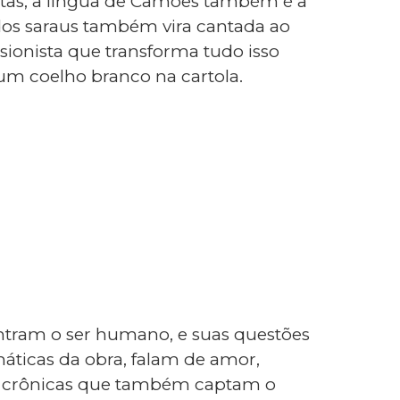
ntas, a língua de Camões também é a
a dos saraus também vira cantada ao
lusionista que transforma tudo isso
um coelho branco na cartola.
entram o ser humano, e suas questões
áticas da obra, falam de amor,
São crônicas que também captam o