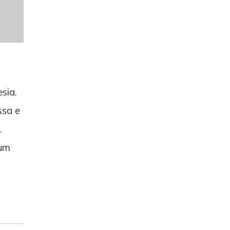
sia.
ssa e
.
 um