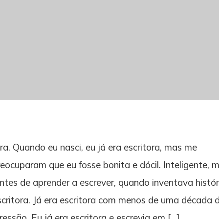
a. Quando eu nasci, eu já era escritora, mas me
ocuparam que eu fosse bonita e dócil. Inteligente, 
ntes de aprender a escrever, quando inventava histór
escritora. Já era escritora com menos de uma década 
essão. Eu já era escritora e escrevia em […]