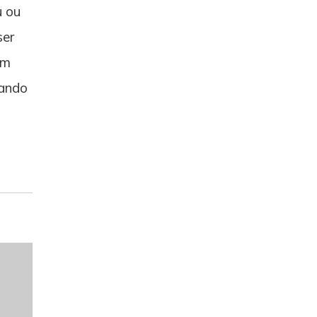
u ou
ser
em
uando