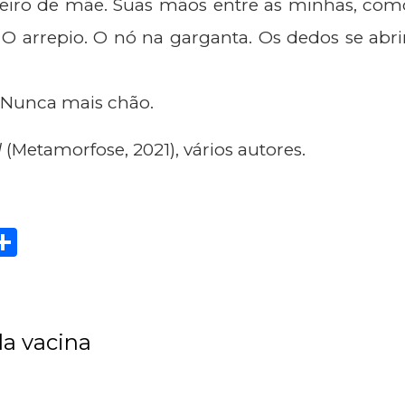
eiro de mãe. Suas mãos entre as minhas, com
a. O arrepio. O nó na garganta. Os dedos se abr
. Nunca mais chão.
l
(Metamorfose, 2021), vários autores.
Sh
are
da vacina