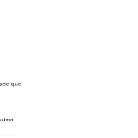
esde que
óximo