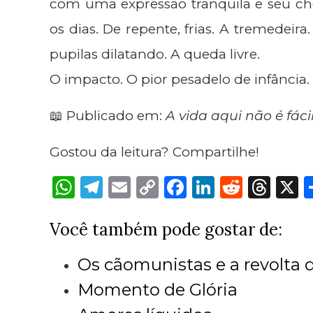
com uma expressão tranquila e seu ch
os dias. De repente, frias. A tremedeir
pupilas dilatando. A queda livre.
O impacto. O pior pesadelo de infância
📖 Publicado em:
A vida aqui não é fáci
Gostou da leitura? Compartilhe!
W
Tel
E
Co
Fa
Lin
Re
Th
X
hat
egr
ma
py
ce
ke
ddi
rea
Você também pode gostar de:
sA
am
il
Lin
bo
dIn
t
ds
pp
k
ok
Os cãomunistas e a revolta 
Momento de Glória