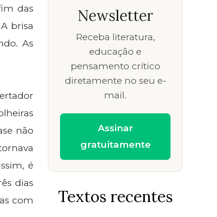
 fim das
Newsletter
A brisa
Receba literatura,
ndo. As
educação e
pensamento crítico
diretamente no seu e-
mail.
ertador
lheiras
Assinar
ase não
gratuitamente
tornava
ssim, é
ês dias
Textos recentes
aças com