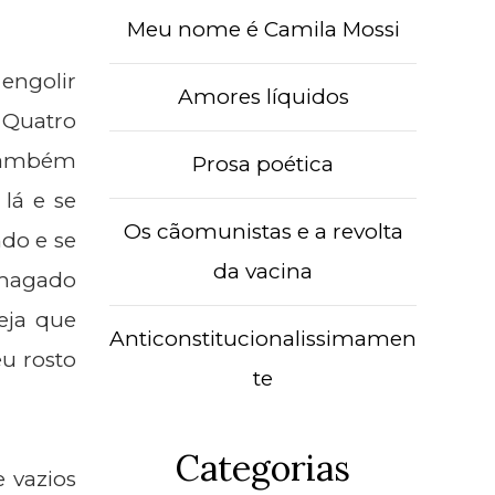
Meu nome é Camila Mossi
engolir
Amores líquidos
. Quatro
 também
Prosa poética
lá e se
Os cãomunistas e a revolta
ndo e se
da vacina
esmagado
eja que
Anticonstitucionalissimamen
u rosto
te
Categorias
e vazios