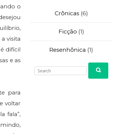
uando o
Crônicas
(6)
desejou
ilíbrio,
Ficção
(1)
a visita
 difícil
Resenhônica
(1)
as e as
Search
Search
for:
te para
e voltar
a fala”,
rmindo,