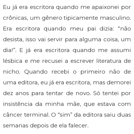
Eu já era escritora quando me apaixonei por
crônicas, um gênero tipicamente masculino.
Era escritora quando meu pai dizia: “não
desista, isso vai servir para alguma coisa, um
dia!”. E já era escritora quando me assumi
lésbica e me recusei a escrever literatura de
nicho. Quando recebi o primeiro não de
uma editora, eu já era escritora, mas demorei
dez anos para tentar de novo. Só tentei por
insistência da minha mãe, que estava com
câncer terminal. O “sim” da editora saiu duas
semanas depois de ela falecer.