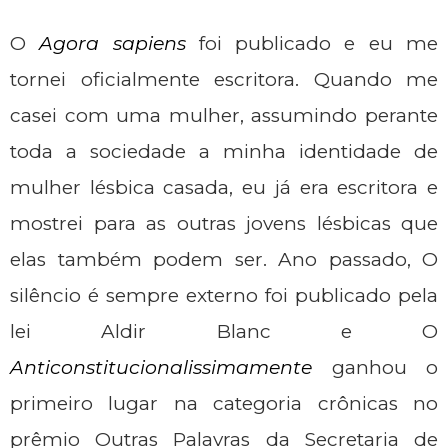
O
Agora sapiens
foi publicado e eu me
tornei oficialmente escritora. Quando me
casei com uma mulher, assumindo perante
toda a sociedade a minha identidade de
mulher lésbica casada, eu já era escritora e
mostrei para as outras jovens lésbicas que
elas também podem ser. Ano passado, O
silêncio é sempre externo foi publicado pela
lei Aldir Blanc e O
Anticonstitucionalissimamente
ganhou o
primeiro lugar na categoria crônicas no
prêmio Outras Palavras da Secretaria de