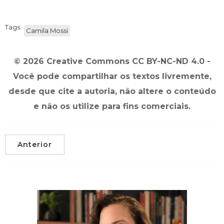
Tags:
Camila Mossi
© 2026 Creative Commons CC BY-NC-ND 4.0 -
Você pode compartilhar os textos livremente,
desde que cite a autoria, não altere o conteúdo
e não os utilize para fins comerciais.
Anterior