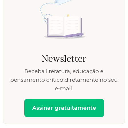
Newsletter
Receba literatura, educação e
pensamento crítico diretamente no seu
e-mail.
Assinar gratuitamente