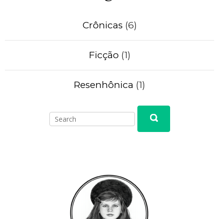
Crônicas
(6)
Ficção
(1)
Resenhônica
(1)
Search
Search
for: