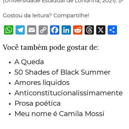
(Universidade Estadual de Londrina, 2021).
Gostou da leitura? Compartilhe!
W
Tel
E
Co
Fa
Lin
Re
Th
X
Sh
hat
egr
ma
py
ce
ke
ddi
rea
are
Você também pode gostar de:
sA
am
il
Lin
bo
dIn
t
ds
pp
k
ok
A Queda
50 Shades of Black Summer
Amores líquidos
Anticonstitucionalissimamente
Prosa poética
Meu nome é Camila Mossi